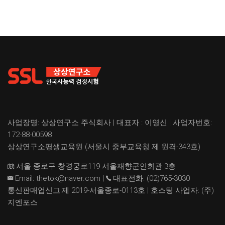
사업장명: 상상연구소 주식회사 | 대표자 : 이영신 | 사업자번호:
172-88-00598
상상연구소평생교육원 (서울시 중부교육청 제 원격-343호)
서울 종로구 창경궁로119 서울재향군인회관 3층
Email:
thetok@naver.com
|
대표전화: (02)765-3030
통신판매업신고:제 2019-서울종로-0113호 | 호스팅 사업자: (주)
지엔포스